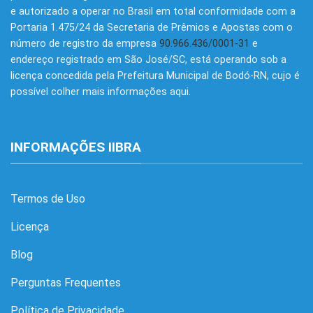
e autorizado a operar no Brasil em total conformidade com a
Portaria 1.475/24 da Secretaria de Prêmios e Apostas com o
número de registro da empresa
90.966.436/0001-31
e
endereço registrado em São José/SC, está operando sob a
licença concedida pela Prefeitura Municipal de Bodó-RN, cujo é
possível colher mais informações
aqui
.
INFORMAÇÕES IIBRA
Termos de Uso
Licença
Blog
Perguntas Frequentes
Política de Privacidade