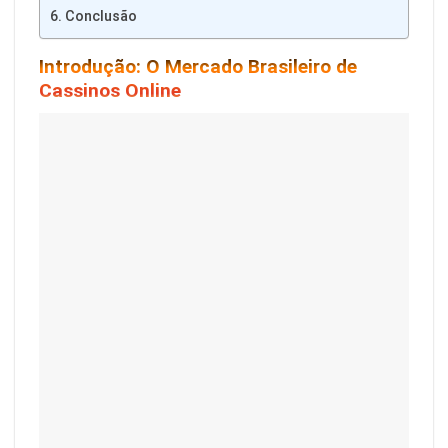
Conclusão
Introdução: O Mercado Brasileiro de
Cassinos Online