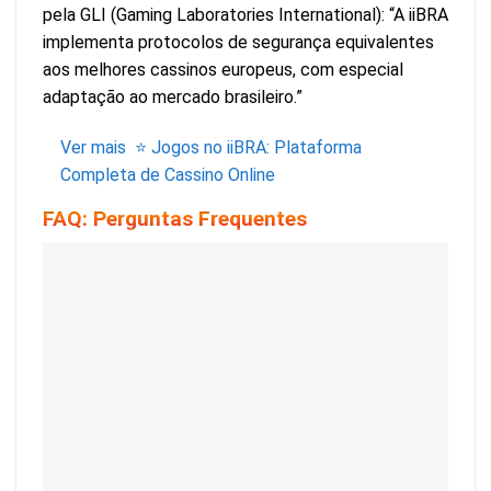
pela GLI (Gaming Laboratories International): “A iiBRA
implementa protocolos de segurança equivalentes
aos melhores cassinos europeus, com especial
adaptação ao mercado brasileiro.”
Ver mais
⭐ Jogos no iiBRA: Plataforma
Completa de Cassino Online
FAQ: Perguntas Frequentes