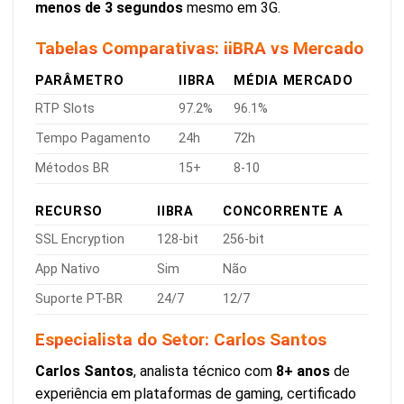
menos de 3 segundos
mesmo em 3G.
Tabelas Comparativas: iiBRA vs Mercado
PARÂMETRO
IIBRA
MÉDIA MERCADO
RTP Slots
97.2%
96.1%
Tempo Pagamento
24h
72h
Métodos BR
15+
8-10
RECURSO
IIBRA
CONCORRENTE A
SSL Encryption
128-bit
256-bit
App Nativo
Sim
Não
Suporte PT-BR
24/7
12/7
Especialista do Setor: Carlos Santos
Carlos Santos
, analista técnico com
8+ anos
de
experiência em plataformas de gaming, certificado