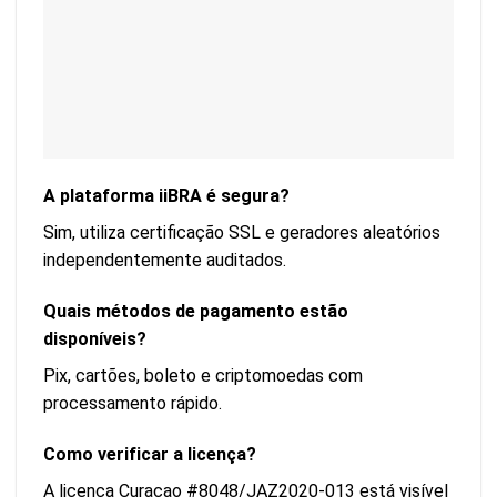
A plataforma iiBRA é segura?
Sim, utiliza certificação SSL e geradores aleatórios
independentemente auditados.
Quais métodos de pagamento estão
disponíveis?
Pix, cartões, boleto e criptomoedas com
processamento rápido.
Como verificar a licença?
A licença Curacao #8048/JAZ2020-013 está visível