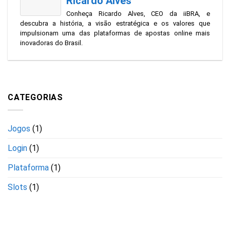
Ricardo Alves
Conheça Ricardo Alves, CEO da iiBRA, e
descubra a história, a visão estratégica e os valores que
impulsionam uma das plataformas de apostas online mais
inovadoras do Brasil.
CATEGORIAS
Jogos
(1)
Login
(1)
Plataforma
(1)
Slots
(1)