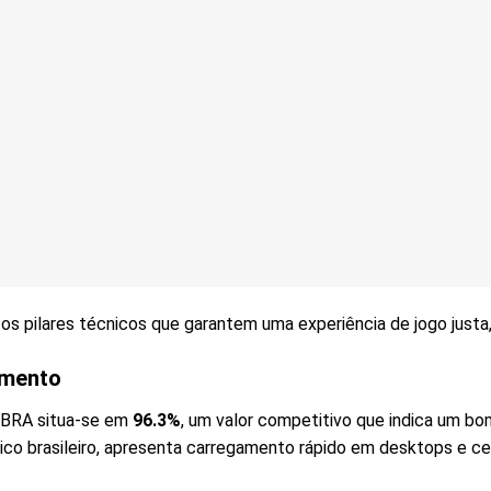
 os pilares técnicos que garantem uma experiência de jogo justa, 
amento
iiBRA situa-se em
96.3%
, um valor competitivo que indica um bo
ico brasileiro, apresenta carregamento rápido em desktops e cel