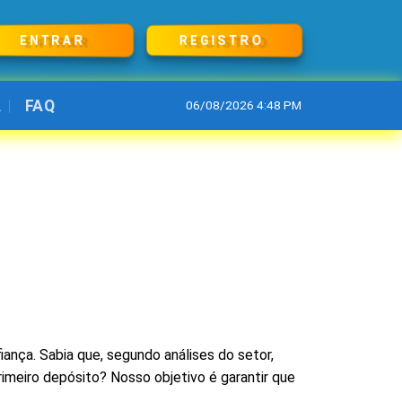
REGISTRO
ENTRAR
A
FAQ
06/08/2026 4:48 PM
iança. Sabia que, segundo análises do setor,
imeiro depósito? Nosso objetivo é garantir que