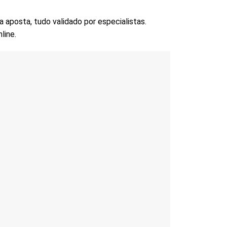
 aposta, tudo validado por especialistas.
line.