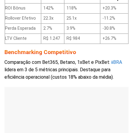
ROI Bônus
142%
118%
+20.3%
Rollover Efetivo
22.3x
25.1x
-11.2%
Perda Esperada
2.7%
3.9%
-30.8%
LTV Cliente
R$ 1.247
R$ 984
+26.7%
Benchmarking Competitivo
Comparação com Bet365, Betano, 1xBet e PixBet:
iiBRA
lidera em 3 de 5 métricas principais. Destaque para
eficiência operacional (custos 18% abaixo da média).