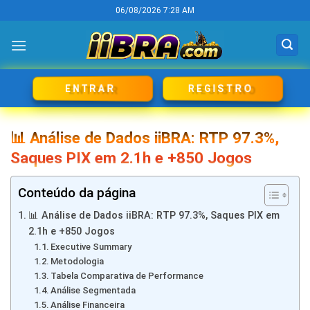
Skip
06/08/2026 7:28 AM
to
content
REGISTRO
ENTRAR
📊 Análise de Dados iiBRA: RTP 97.3%,
Saques PIX em 2.1h e +850 Jogos
Conteúdo da página
📊 Análise de Dados iiBRA: RTP 97.3%, Saques PIX em
2.1h e +850 Jogos
Executive Summary
Metodologia
Tabela Comparativa de Performance
Análise Segmentada
Análise Financeira