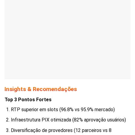
Insights & Recomendações
Top 3 Pontos Fortes
RTP superior em slots (96.8% vs 95.9% mercado)
Infraestrutura PIX otimizada (82% aprovação usuários)
Diversificação de provedores (12 parceiros vs 8